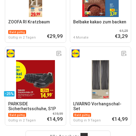
ZOOFA RI Kratzbaum
Belbake kakao zum backen
€4,29
Bald gültig
€29,99
€3,29
Gültig in 2 Tagen
4 Monate
-25%
PARKSIDE
LIVARNO Vorhangschal-
Sicherheitsschuhe, S1P
Set
€19,99
Bald gültig
Bald gültig
€14,99
€14,99
Gültig in 2 Tagen
Gültig in 9 Tagen