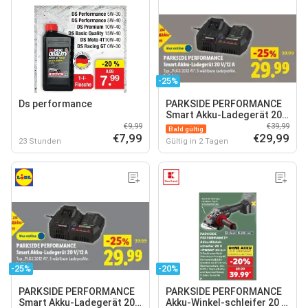
-25%
Ds performance
PARKSIDE PERFORMANCE
Smart Akku-Ladegerät 20
V/12 A
€9,99
€39,99
Bald gültig
€7,99
€29,99
23 Stunden
Gültig in 2 Tagen
-25%
-20%
PARKSIDE PERFORMANCE
PARKSIDE PERFORMANCE
Smart Akku-Ladegerät 20
Akku-Winkel-schleifer 20 V