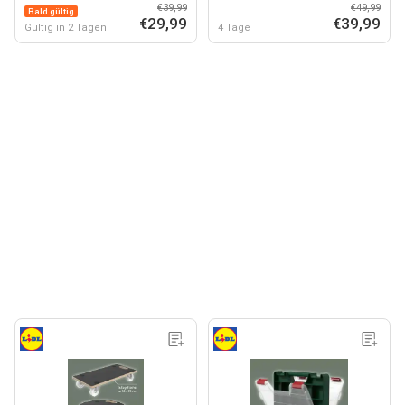
V/12 A
»PWSAP 20-Li«
€39,99
€49,99
Bald gültig
€29,99
€39,99
Gültig in 2 Tagen
4 Tage