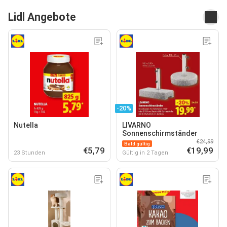
Lidl Angebote
-20%
Nutella
LIVARNO
Sonnenschirmständer
€24,99
Bald gültig
€5,79
€19,99
23 Stunden
Gültig in 2 Tagen