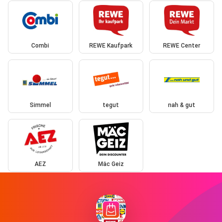
Combi
REWE Kaufpark
REWE Center
Simmel
tegut
nah & gut
AEZ
Mäc Geiz