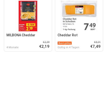
MILBONA Cheddar
Cheddar Rot
€2,39
€8,01
Bald gültig
€2,19
€7,49
4 Monate
Gültig in 4 Tagen