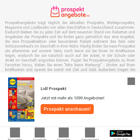
Prospektangebote trägt täglich die aktuellen Prospekte, Werbeprospekte,
Magazine und Lookbooks von allen Geschäften in Deutschland zusammen.
Dadurch bleiben Sie zu jeder Zeit auf dem neuesten Stand von Rabatten und
Angeboten der Prospekte und Sie finden ganz gemütlich das eine Angebot,
die eine Prospektaktion oder besonderen Rabatt während des Sale oder
Schlussverkaufs im Geschäft in Ihrer Nähe. Häufig finden Sie neue Prospekte
als allererstes auf unserer Seite, noch bevor sie bei Ihnen im Briefkasten
liegen, wodurch Sie sie natürlich auch auf der Arbeit, in der Schule oder
direkt im Geschäft angucken können. Fügen Sie Prospektangebote zu Ihren
Favoriten hinzu, kleben Sie einen "bitte keine Werbung!" - Sticker auf Ihren
Briefkasten und sparen Sie somit viel Zeit und Geld. Außerdem tragen Sie
damit auch aktiv zur Papiermüll Reduktion bei, was gut für unsere Umwelt
ist.
Lidl Prospekt
Jetzt mit mehr als 1099 Angeboten!
Prospekt anschauen!
Alle Rechte vorbehalten © Prospektangebote.de 2026 |
Haftungsausschluss
|
Allgemeine Geschäftsbedingungen
|
Datenschutzerklärung
|
Cookie-
Richtlinie
In der App
Prospekte
Angebote
Favoriten
Gespeichert