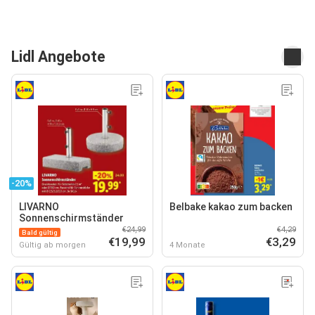
Lidl Angebote
-20%
LIVARNO
Belbake kakao zum backen
Sonnenschirmständer
€24,99
€4,29
Bald gültig
€19,99
€3,29
Gültig ab morgen
4 Monate