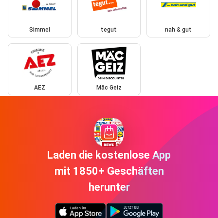
Simmel
tegut
nah & gut
AEZ
Mäc Geiz
Laden die kostenlose App
mit 1850+ Geschäften
herunter