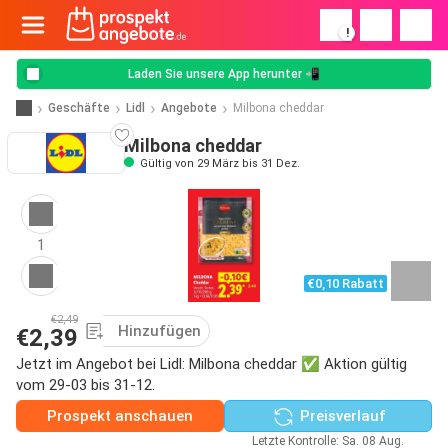
!
Laden Sie unsere App herunter 📲
Geschäfte
Lidl
Angebote
Milbona cheddar
Milbona cheddar
Gültig von 29 März bis 31 Dez.
1
€0,10 Rabatt
€2,49
Hinzufügen
€2,39
Jetzt im Angebot bei Lidl: Milbona cheddar ✅ Aktion gültig
vom 29-03 bis 31-12.
Prospekt anschauen
Preisverlauf
Letzte Kontrolle: Sa. 08 Aug.