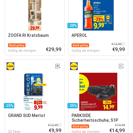
-28%
ZOOFA RI Kratzbaum
APEROL
€13,99
Bald gültig
Bald gültig
€29,99
€9,99
Gültig ab morgen
Gültig ab morgen
-23%
-25%
GRAND SUD Merlot
PARKSIDE
Sicherheitsschuhe, S1P
€12,99
€19,99
Bald gültig
€9,99
€14,99
22 Tage
Gültig ab morgen