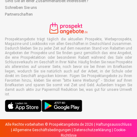
Sind Sie an einer Zusammenarbeit interessiert?
Schreiben Sie uns
Partnerschaften
Prospektangebote trägt täglich die aktuellen Prospekte, Werbeprospekte,
Magazine und Lookbooks von allen Geschäften in Deutschland zusammen.
Dadurch bleiben Sie zu jeder Zeit auf dem neuesten Stand von Rabatten und
Angeboten der Prospekte und Sie finden ganz gemütlich das eine Angebot,
die eine Prospektaktion oder besonderen Rabatt während des Sale oder
Schlussverkaufs im Geschäft in Ihrer Nähe. Häufig finden Sie neue Prospekte
als allererstes auf unserer Seite, noch bevor sie bei Ihnen im Briefkasten
liegen, wodurch Sie sie natürlich auch auf der Arbeit, in der Schule oder
direkt im Geschäft angucken können. Fügen Sie Prospektangebote zu Ihren
Favoriten hinzu, kleben Sie einen "bitte keine Werbung!" - Sticker auf Ihren
Briefkasten und sparen Sie somit viel Zeit und Geld. Außerdem tragen Sie
damit auch aktiv zur Papiermüll Reduktion bei, was gut für unsere Umwelt
ist.
Alle Rechte vorbehalten © Prospektangebote.de 2026 |
Haftungsausschluss
|
Allgemeine Geschäftsbedingungen
|
Datenschutzerklärung
|
Cookie-
Richtlinie