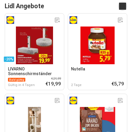
Lidl Angebote
-20%
LIVARNO
Nutella
Sonnenschirmständer
€24,99
Bald gültig
€19,99
€5,79
Gültig in 4 Tagen
2 Tage