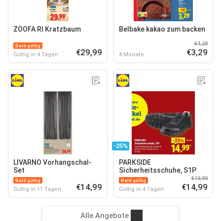
ZOOFA RI Kratzbaum
Belbake kakao zum backen
€4,29
Bald gültig
€29,99
€3,29
Gültig in 4 Tagen
4 Monate
-25%
LIVARNO Vorhangschal-
PARKSIDE
Set
Sicherheitsschuhe, S1P
€19,99
Bald gültig
Bald gültig
€14,99
€14,99
Gültig in 11 Tagen
Gültig in 4 Tagen
Alle Angebote