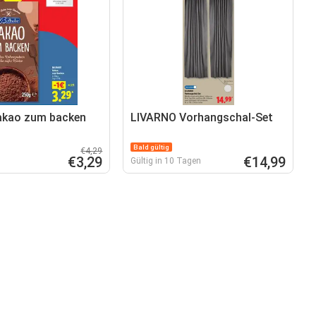
akao zum backen
LIVARNO Vorhangschal-Set
Bald gültig
€4,29
€3,29
€14,99
Gültig in 10 Tagen