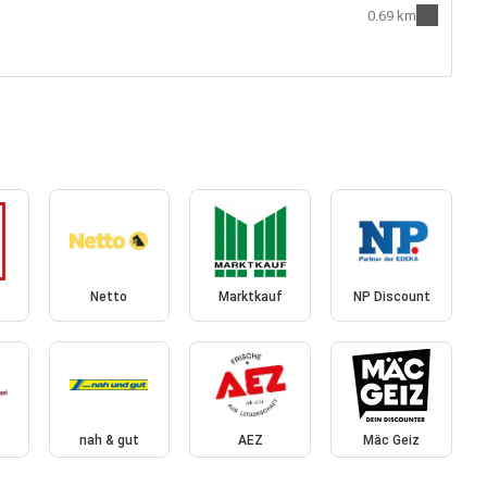
0.69 km
Netto
Marktkauf
NP Discount
nah & gut
AEZ
Mäc Geiz