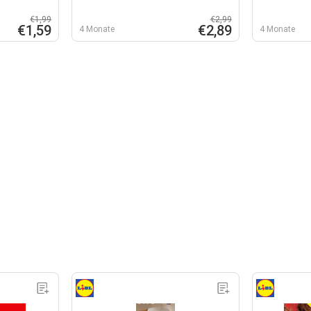
€1,99
€2,99
€1,59
€2,89
4 Monate
4 Monate