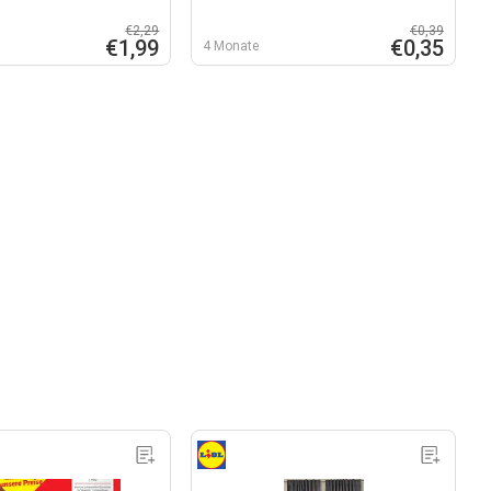
€2,29
€0,39
€1,99
€0,35
4 Monate