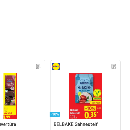
-10%
uvertüre
BELBAKE Sahnesteif