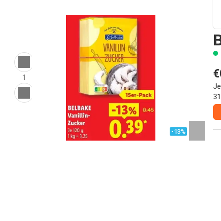
B
€
1
Je
31
-13%