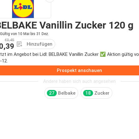
ELBAKE Vanillin Zucker 120 g
Gültig von 10 Mai bis 31 Dez.
€0,45
Hinzufügen
0,39
tzt im Angebot bei Lidl: BELBAKE Vanillin Zucker ✅ Aktion gültig v
-12.
Prospekt anschauen
Andere haben sich auch angesehen
27
Belbake
18
Zucker