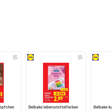
öpfchen
Belbake lebensmittelfarben
Belbake k