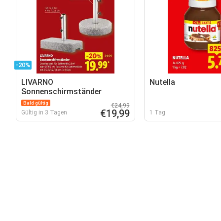
-20%
LIVARNO
Nutella
Sonnenschirmständer
Bald gültig
€24,99
€19,99
Gültig in 3 Tagen
1 Tag