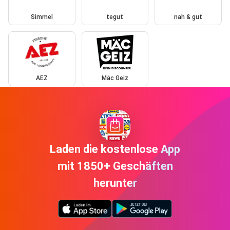
Simmel
tegut
nah & gut
AEZ
Mäc Geiz
Laden die kostenlose App
mit 1850+ Geschäften
herunter