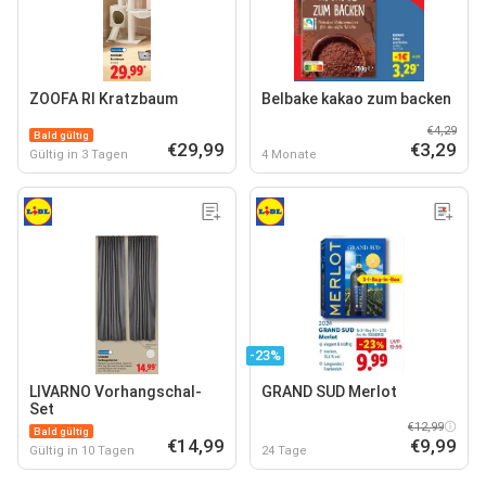
ZOOFA RI Kratzbaum
Belbake kakao zum backen
€4,29
Bald gültig
€29,99
€3,29
Gültig in 3 Tagen
4 Monate
-23%
LIVARNO Vorhangschal-
GRAND SUD Merlot
Set
€12,99
Bald gültig
€14,99
€9,99
Gültig in 10 Tagen
24 Tage