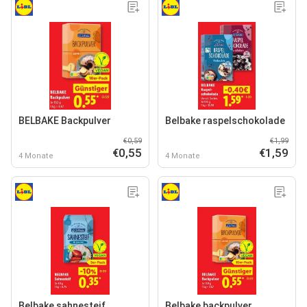
BELBAKE Backpulver
Belbake raspelschokolade
€0,59
€1,99
€0,55
€1,59
4 Monate
4 Monate
Belbake sahnesteif
Belbake backpulver