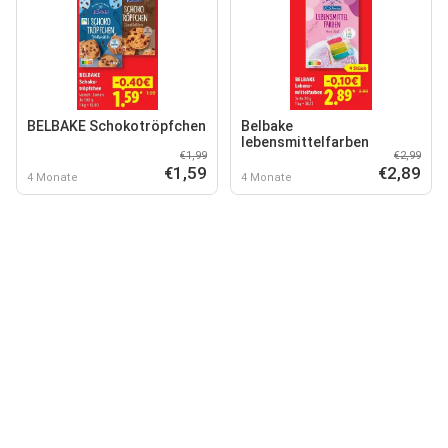
BELBAKE Schokotröpfchen
Belbake
lebensmittelfarben
€1,99
€2,99
€1,59
€2,89
4 Monate
4 Monate