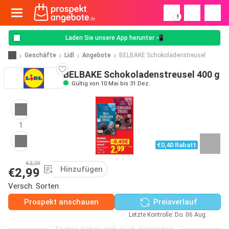
!
Laden Sie unsere App herunter 📲
Geschäfte
Lidl
Angebote
BELBAKE Schokoladenstreusel
BELBAKE Schokoladenstreusel 400 g
Gültig von 10 Mai bis 31 Dez.
1
€0,40 Rabatt
€3,39
Hinzufügen
€2,99
Versch. Sorten
Prospekt anschauen
Preisverlauf
Letzte Kontrolle: Do. 06 Aug.
Andere haben sich auch angesehen