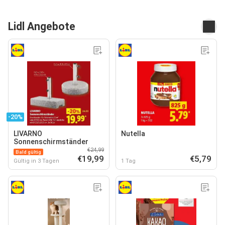
Lidl Angebote
-20%
LIVARNO
Nutella
Sonnenschirmständer
€24,99
Bald gültig
€19,99
€5,79
Gültig in 3 Tagen
1 Tag