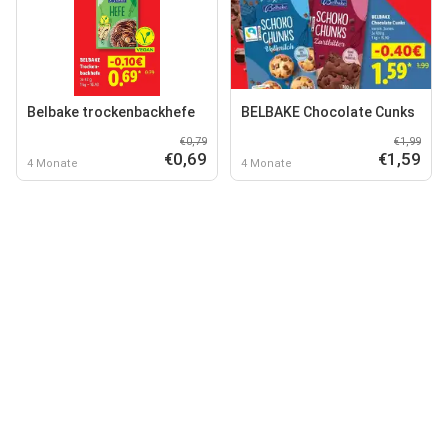
Belbake trockenbackhefe
BELBAKE Chocolate Cunks
€0,79
€1,99
€0,69
€1,59
4 Monate
4 Monate