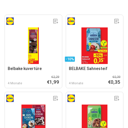
-10%
Belbake kuvertüre
BELBAKE Sahnesteif
€2,29
€0,39
€1,99
€0,35
4 Monate
4 Monate