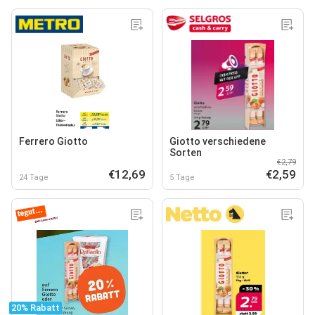
Ferrero Giotto
Giotto verschiedene
Sorten
€2,79
€12,69
€2,59
24 Tage
5 Tage
20% Rabatt