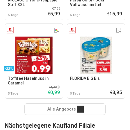
Soft XXL
Vollwaschmittel
€7,65
€5,99
€15,99
5 Tage
5 Tage
-33%
Toffifee Haselnuss in
FLORIDA EIS Eis
Caramel
€1,49
€0,99
€3,95
5 Tage
5 Tage
Alle Angebote
Nächstgelegene Kaufland Filiale