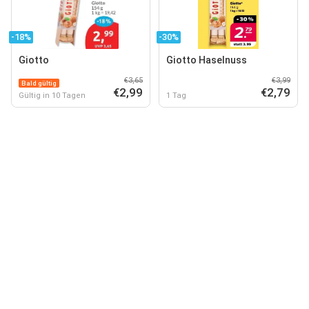
-18%
-30%
Giotto
Giotto Haselnuss
€3,65
€3,99
Bald gültig
€2,99
€2,79
Gültig in 10 Tagen
1 Tag