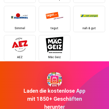
Simmel
tegut
nah & gut
AEZ
Mäc Geiz
Laden die kostenlose App
mit 1850+ Geschäften
herunter