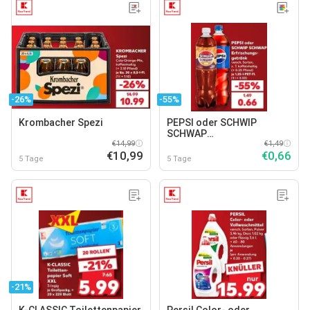
-26%
-55%
Krombacher Spezi
PEPSI oder SCHWIP
SCHWAP
€14,99
Erfrischungsgetränk
€1,49
€10,99
€0,66
5 Tage
5 Tage
-21%
K-CLASSIC Toilettenpapier
Persil Color- oder