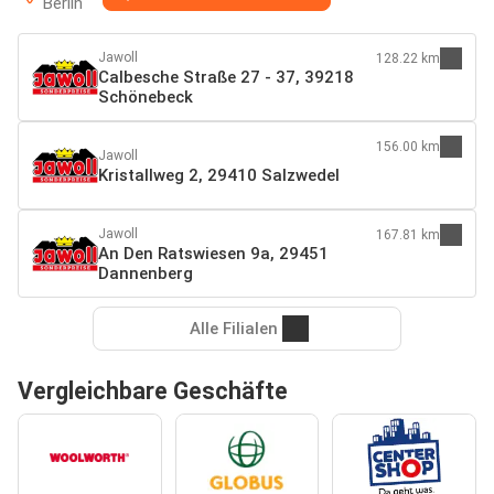
Berlin
Jawoll
128.22 km
Calbesche Straße 27 - 37, 39218
Schönebeck
156.00 km
Jawoll
Kristallweg 2, 29410 Salzwedel
Jawoll
167.81 km
An Den Ratswiesen 9a, 29451
Dannenberg
Alle Filialen
Vergleichbare Geschäfte