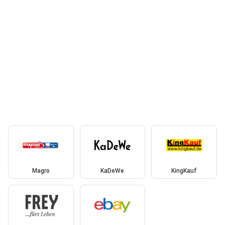
Magro
KaDeWe
KingKauf