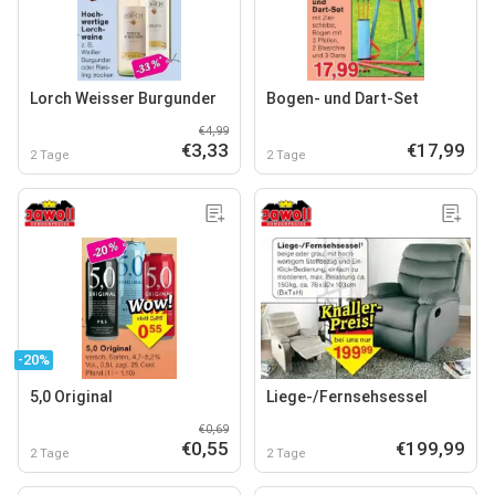
Lorch Weisser Burgunder
Bogen- und Dart-Set
€4,99
€3,33
€17,99
2 Tage
2 Tage
-20%
5,0 Original
Liege-/Fernsehsessel
€0,69
€0,55
€199,99
2 Tage
2 Tage