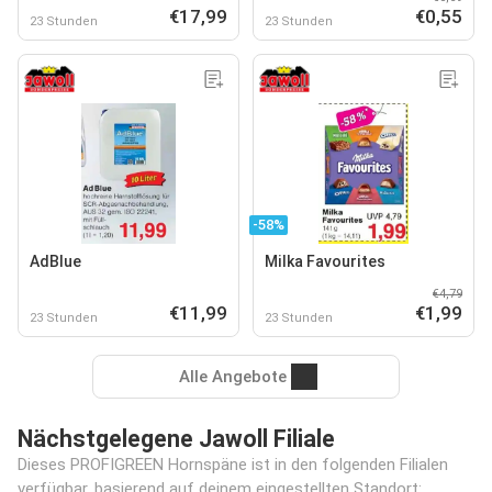
€17,99
€0,55
23 Stunden
23 Stunden
-58%
AdBlue
Milka Favourites
€4,79
€11,99
€1,99
23 Stunden
23 Stunden
Alle Angebote
Nächstgelegene Jawoll Filiale
Dieses PROFIGREEN Hornspäne ist in den folgenden Filialen
verfügbar, basierend auf deinem eingestellten Standort: