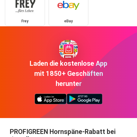
Frey
eBay
Laden die kostenlose App
mit 1850+ Geschäften
herunter
PROFIGREEN Hornspäne-Rabatt bei