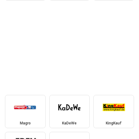
Magro
KaDeWe
KingKauf