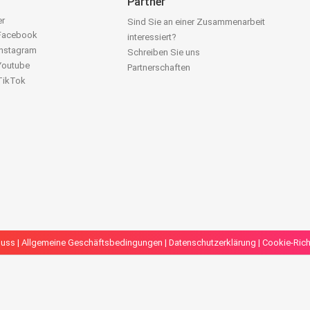
Partner
er
Sind Sie an einer Zusammenarbeit
 Facebook
interessiert?
Instagram
Schreiben Sie uns
 Youtube
Partnerschaften
 TikTok
luss
|
Allgemeine Geschäftsbedingungen
|
Datenschutzerklärung
|
Cookie-Richt