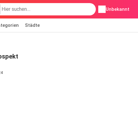
Unbekannt
tegorien
Städte
ospekt
24