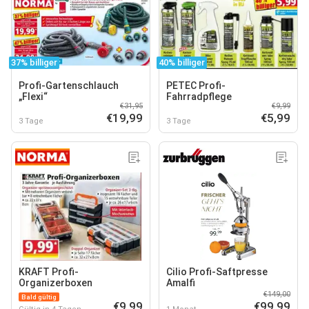
37% billiger
40% billiger
Profi-Gartenschlauch
PETEC Profi-
„Flexi“
Fahrradpflege
€31,95
€9,99
€19,99
€5,99
3 Tage
3 Tage
KRAFT Profi-
Cilio Profi-Saftpresse
Organizerboxen
Amalfi
€149,00
Bald gültig
€9,99
€99,99