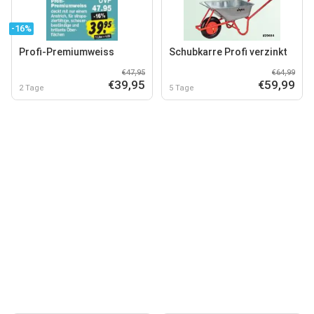
-16%
Profi-Premiumweiss
Schubkarre Profi verzinkt
€47,95
€64,99
€39,95
€59,99
2 Tage
5 Tage