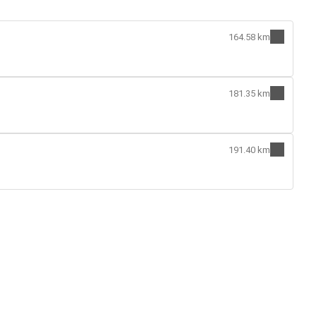
164.58 km
181.35 km
191.40 km