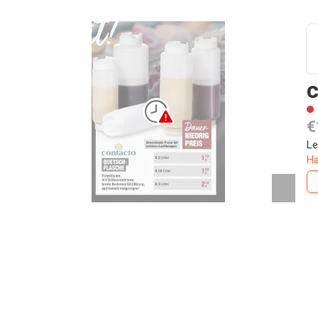
€
Le
Ha