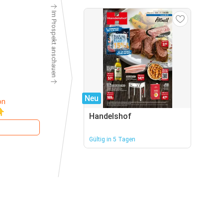
Im Prospekt anschauen
Neu
on
👇
Handelshof
Gültig in 5 Tagen