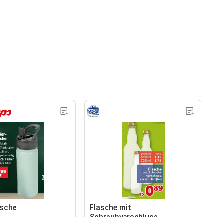
asche
Flasche mit
Schraubverschluss