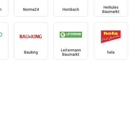
Herkules
n
Norma24
Hornbach
Baumarkt
Leitermann
Bauking
hela
t
Baumarkt