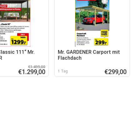
lassic 111“ Mr.
Mr. GARDENER Carport mit
R
Flachdach
€1.499,00
€1.299,00
€299,00
1 Tag