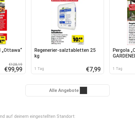
l „Ottawa“
Regenerier-salztabletten 25
Pergola „C
kg
GARDENE
€128,19
€99,99
€7,99
1 Tag
1 Tag
Alle Angebote
rend auf deinem eingestellten Standort: