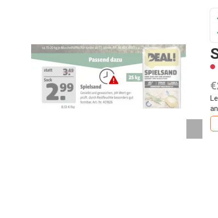
S
€
Le
an