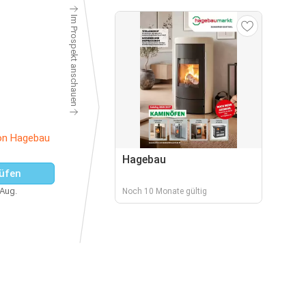
Im Prospekt anschauen
on Hagebau
Hagebau
üfen
 Aug.
Noch 10 Monate gültig