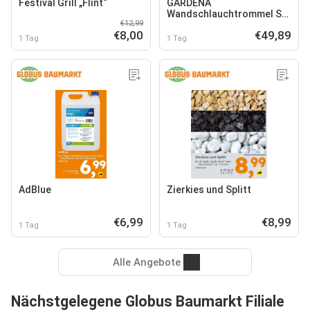
Festival Grill „Flint“
GARDENA
Wandschlauchtrommel Set
€12,99
"Classic 50"
€8,00
€49,89
1 Tag
1 Tag
AdBlue
Zierkies und Splitt
€6,99
€8,99
1 Tag
1 Tag
Alle Angebote
Nächstgelegene Globus Baumarkt Filiale