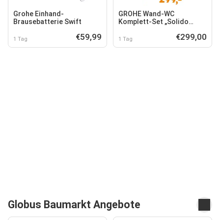
Grohe Einhand-
GROHE Wand-WC
Brausebatterie Swift
Komplett-Set „Solido
Compact“ 5-in-1
€59,99
€299,00
1 Tag
1 Tag
Globus Baumarkt Angebote