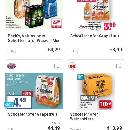
Beck's, Veltins oder
Schöfferhofer Grapefruit
Schöfferhofer Weizen-Mix
€4,29
€3,99
1 Tag
1 Tag
-30%
Schöfferhofer Grapefruit
Schöfferhofer
Weizenbiere
€6,49
€4,49
€10,99
1 Tag
24 Tage