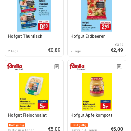
Hofgut Thunfisch
Hofgut Erdbeeren
€3,99
€0,89
€2,49
2 Tage
2 Tage
Hofgut Fleischsalat
Hofgut Apfelkompott
Bald gültig
Bald gültig
€5,00
€5,00
Gültig in 4 Tagen
Gültig in 4 Tagen