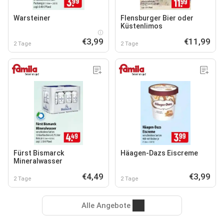
Warsteiner
Flensburger Bier oder
Küstenlimos
€3,99
€11,99
2 Tage
2 Tage
Fürst Bismarck
Häagen-Dazs Eiscreme
Mineralwasser
€4,49
€3,99
2 Tage
2 Tage
Alle Angebote