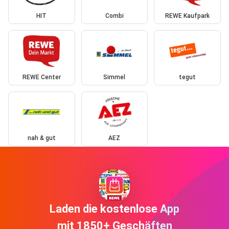
HIT
Combi
REWE Kaufpark
REWE Center
Simmel
tegut
nah & gut
AEZ
Laden die kostenlose App
mit 1850+ Geschäften