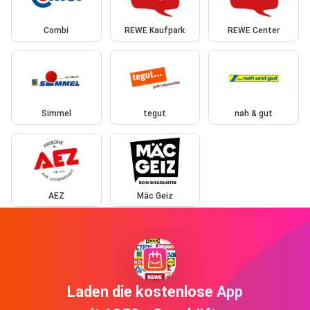
Combi
REWE Kaufpark
REWE Center
Simmel
tegut
nah & gut
AEZ
Mäc Geiz
Laden die kostenlose App