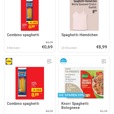
Combino spaghetti
Spaghetti-Hemdchen
€0,79
€0,69
€8,99
4 Monate
23 Stunden
SIE SPAREN 59%
Combino spaghetti
Knorr Spaghetti
Bolognese
€0,79
€1,19