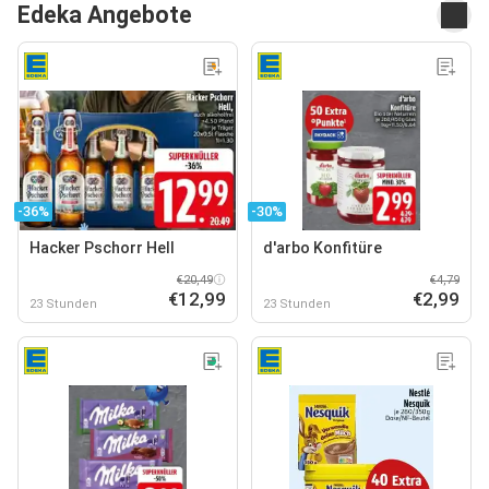
Edeka Angebote
-36%
-30%
Hacker Pschorr Hell
d'arbo Konfitüre
€20,49
€4,79
€12,99
€2,99
23 Stunden
23 Stunden