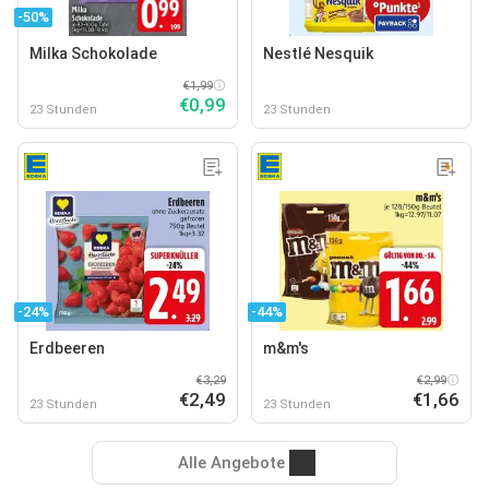
-50%
Milka Schokolade
Nestlé Nesquik
€1,99
€0,99
23 Stunden
23 Stunden
-24%
-44%
Erdbeeren
m&m's
€3,29
€2,99
€2,49
€1,66
23 Stunden
23 Stunden
Alle Angebote