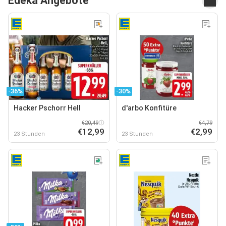
Edeka Angebote
-36%
-30%
Hacker Pschorr Hell
d'arbo Konfitüre
€20,49
€4,79
€12,99
€2,99
23 Stunden
23 Stunden