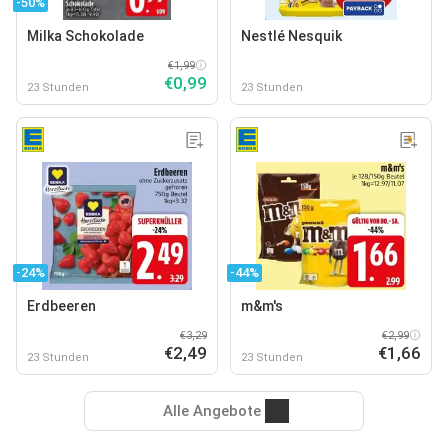
-50%
Milka Schokolade
Nestlé Nesquik
€1,99
€0,99
23 Stunden
23 Stunden
-24%
-44%
Erdbeeren
m&m's
€3,29
€2,99
€2,49
€1,66
23 Stunden
23 Stunden
Alle Angebote