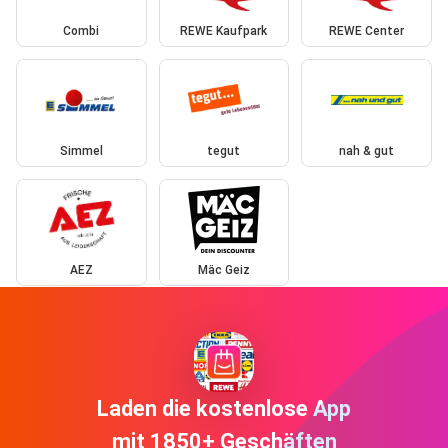
Combi
REWE Kaufpark
REWE Center
Simmel
tegut
nah & gut
AEZ
Mäc Geiz
Laden die kostenlose App
mit 1850+ Geschäften