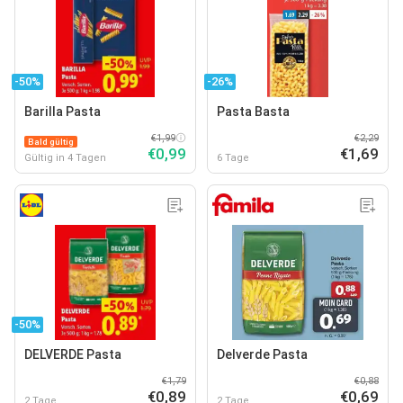
-50%
-26%
Barilla Pasta
Pasta Basta
€1,99
€2,29
Bald gültig
€0,99
€1,69
Gültig in 4 Tagen
6 Tage
-50%
DELVERDE Pasta
Delverde Pasta
€1,79
€0,88
€0,89
€0,69
2 Tage
2 Tage