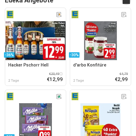
Edeka Angebote
-36%
-30%
Hacker Pschorr Hell
d'arbo Konfitüre
€20,49
€4,79
€12,99
€2,99
2 Tage
2 Tage