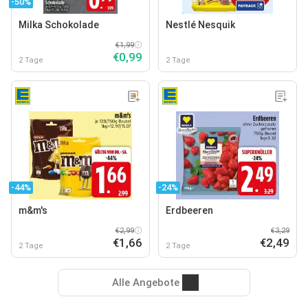
-50%
Milka Schokolade
Nestlé Nesquik
€1,99
€0,99
2 Tage
2 Tage
-44%
-24%
m&m's
Erdbeeren
€2,99
€3,29
€1,66
€2,49
2 Tage
2 Tage
Alle Angebote