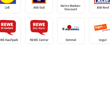
Netto Marken-
Lidl
Aldi Süd
Aldi Nord
Discount
WE Kaufpark
REWE Center
Simmel
tegut