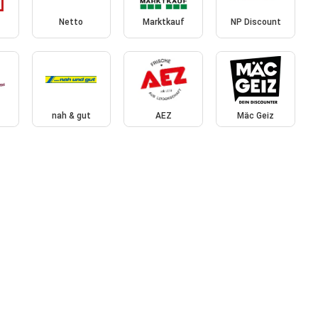
Netto
Marktkauf
NP Discount
nah & gut
AEZ
Mäc Geiz