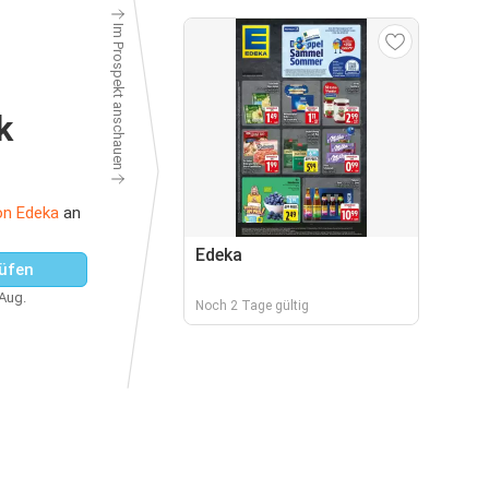
Im Prospekt anschauen
k
on Edeka
an
Edeka
üfen
 Aug.
Noch 2 Tage gültig