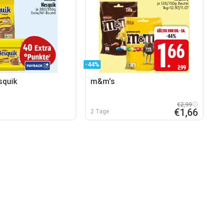
-44%
squik
m&m's
€2,99
€1,66
2 Tage