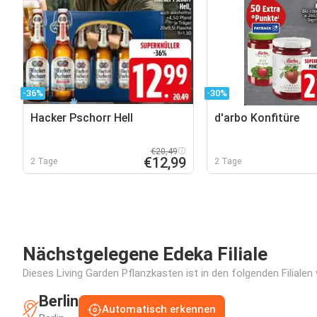
-36%
-30%
Hacker Pschorr Hell
d'arbo Konfitüre
€20,49
€12,99
2 Tage
2 Tage
Nächstgelegene Edeka Filiale
Dieses Living Garden Pflanzkasten ist in den folgenden Filialen
Berlin
Automatisch erkennen