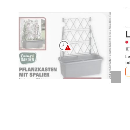
L
€
Le
od