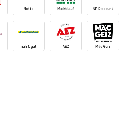
Netto
Marktkauf
NP Discount
nah & gut
AEZ
Mäc Geiz