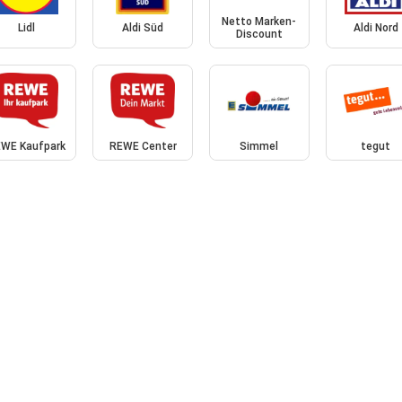
Netto Marken-
Lidl
Aldi Süd
Aldi Nord
Discount
WE Kaufpark
REWE Center
Simmel
tegut