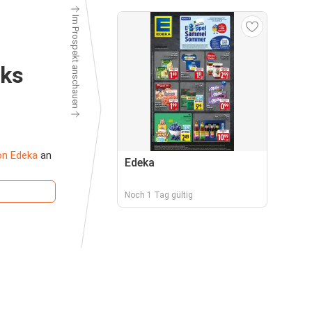
Im Prospekt anschauen
aks
on Edeka
an
Edeka
Noch 1 Tag gültig