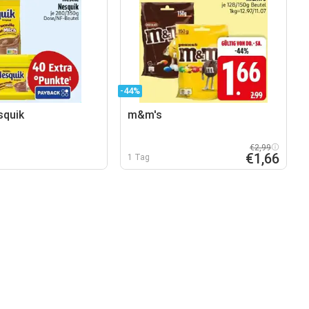
-44%
squik
m&m's
€2,99
€1,66
1 Tag