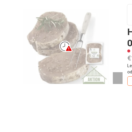
0
€
Le
od