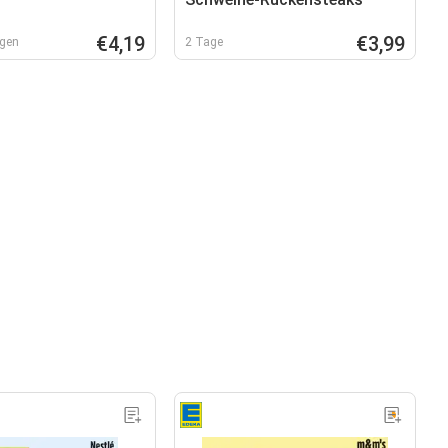
€4,19
€3,99
agen
2 Tage