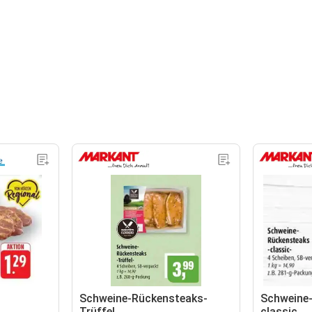
-
Schweine-Rückensteaks-
Schweine
Trüffel
classic