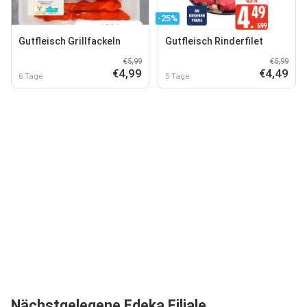
-25%
Gutfleisch Grillfackeln
Gutfleisch Rinderfilet
€5,99
€5,99
€4,99
€4,49
6 Tage
5 Tage
Nächstgelegene Edeka Filiale