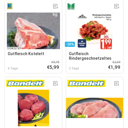
-26%
Gutfleisch Kotelett
Gutfleisch
Rindergeschnetzeltes
€9,49
€2,69
€5,99
€1,99
6 Tage
5 Tage