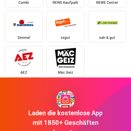
Combi
REWE Kaufpark
REWE Center
Simmel
tegut
nah & gut
AEZ
Mäc Geiz
Laden die kostenlose App
mit 1850+ Geschäften