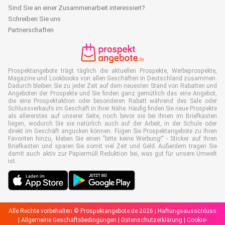
Sind Sie an einer Zusammenarbeit interessiert?
Schreiben Sie uns
Partnerschaften
Prospektangebote trägt täglich die aktuellen Prospekte, Werbeprospekte,
Magazine und Lookbooks von allen Geschäften in Deutschland zusammen.
Dadurch bleiben Sie zu jeder Zeit auf dem neuesten Stand von Rabatten und
Angeboten der Prospekte und Sie finden ganz gemütlich das eine Angebot,
die eine Prospektaktion oder besonderen Rabatt während des Sale oder
Schlussverkaufs im Geschäft in Ihrer Nähe. Häufig finden Sie neue Prospekte
als allererstes auf unserer Seite, noch bevor sie bei Ihnen im Briefkasten
liegen, wodurch Sie sie natürlich auch auf der Arbeit, in der Schule oder
direkt im Geschäft angucken können. Fügen Sie Prospektangebote zu Ihren
Favoriten hinzu, kleben Sie einen "bitte keine Werbung!" - Sticker auf Ihren
Briefkasten und sparen Sie somit viel Zeit und Geld. Außerdem tragen Sie
damit auch aktiv zur Papiermüll Reduktion bei, was gut für unsere Umwelt
ist.
Alle Rechte vorbehalten © Prospektangebote.de 2026 |
Haftungsausschluss
|
Allgemeine Geschäftsbedingungen
|
Datenschutzerklärung
|
Cookie-