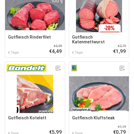
Gutfleisch Rinderfilet
Gutfleisch
Katenmettwurst
€5,99
€2,79
€4,49
€1,99
6 Tage
6 Tage
Gutfleisch Kotelett
Gutfleisch Kluftsteak
€1,19
€5,99
€0,79
6 Tage
6 Tage