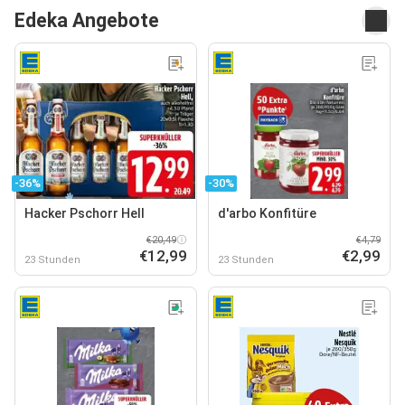
Edeka Angebote
-36%
-30%
Hacker Pschorr Hell
d'arbo Konfitüre
€20,49
€4,79
€12,99
€2,99
23 Stunden
23 Stunden