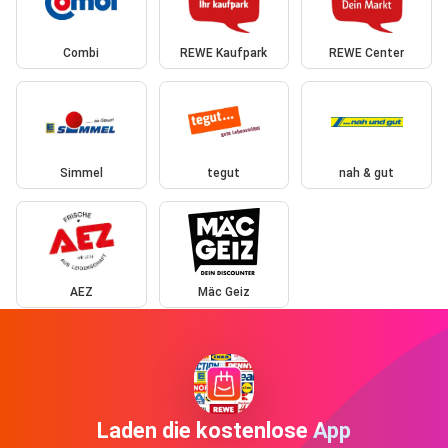
Combi
REWE Kaufpark
REWE Center
Simmel
tegut
nah & gut
AEZ
Mäc Geiz
Laden die kostenlose App