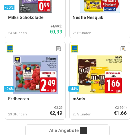
-50%
Milka Schokolade
Nestlé Nesquik
€1,99
€0,99
23 Stunden
23 Stunden
-24%
-44%
Erdbeeren
m&m's
€3,29
€2,99
€2,49
€1,66
23 Stunden
23 Stunden
Alle Angebote