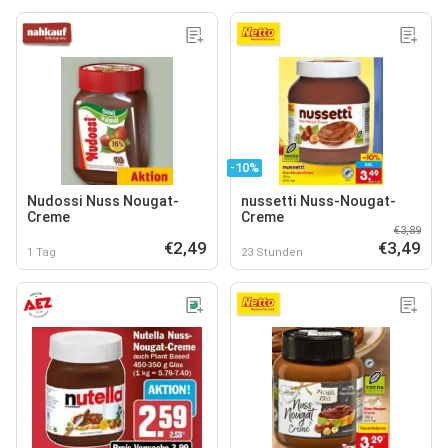
-10%
Nudossi Nuss Nougat-
nussetti Nuss-Nougat-
Creme
Creme
€3,89
€2,49
€3,49
1 Tag
23 Stunden