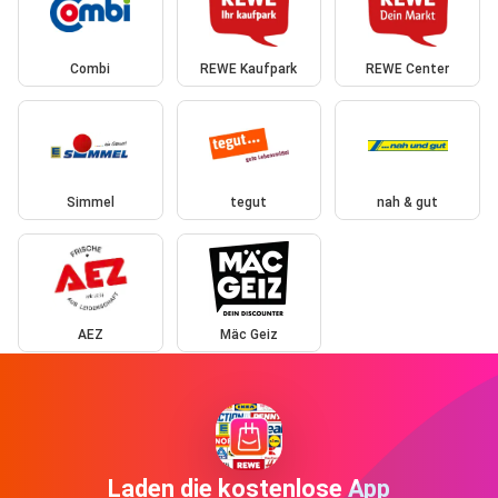
Combi
REWE Kaufpark
REWE Center
Simmel
tegut
nah & gut
AEZ
Mäc Geiz
Laden die kostenlose App