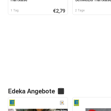
€2,79
1 Tag
2 Tage
Edeka Angebote