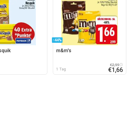
-44%
squik
m&m's
€2,99
€1,66
1 Tag