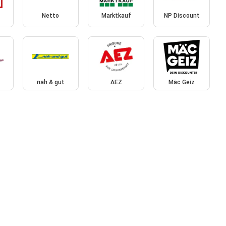
Netto
Marktkauf
NP Discount
nah & gut
AEZ
Mäc Geiz