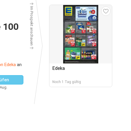
Im Prospekt anschauen
e 100
on Edeka
an
Edeka
üfen
Noch 1 Tag gültig
 Aug.