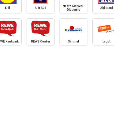
Netto Marken-
Lidl
Aldi Süd
Aldi Nord
Discount
WE Kaufpark
REWE Center
Simmel
tegut