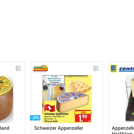
-29%
land
Schweizer Appenzeller
Appenzell
e
Hartkäse