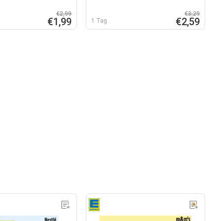
€2,99
€3,29
€1,99
€2,59
1 Tag