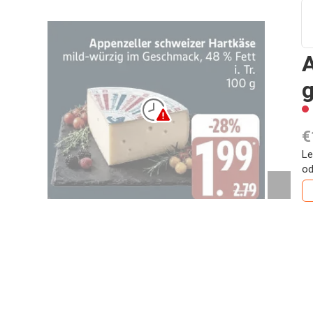
A
€
Le
od