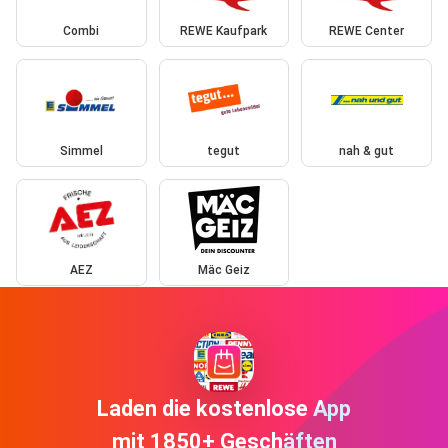
Combi
REWE Kaufpark
REWE Center
Simmel
tegut
nah & gut
AEZ
Mäc Geiz
Laden die kostenlose App
mit 1850+ Geschäften