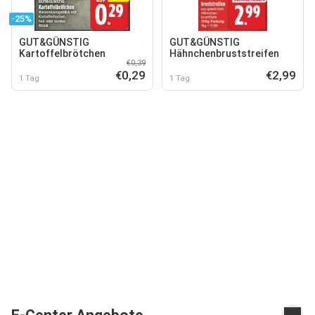
-25%
GUT&GÜNSTIG
GUT&GÜNSTIG
Kartoffelbrötchen
Hähnchenbruststreifen
€0,39
€0,29
€2,99
1 Tag
1 Tag