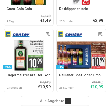
Coca-Cola Cola
Rotkäppchen sekt
€2,19
€1,49
€2,99
1 Tag
23 Stunden
-26%
-31%
Jägermeister Kräuterlikör
Paulaner Spezi oder Limo
€14,99
€15,99
€10,99
€10,99
23 Stunden
23 Stunden
Alle Angebote