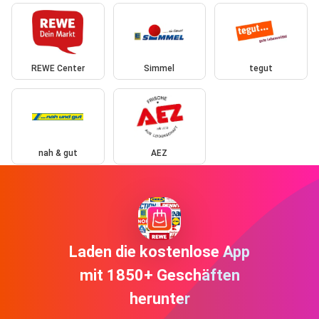
REWE Center
Simmel
tegut
nah & gut
AEZ
Laden die kostenlose App
mit 1850+ Geschäften
herunter