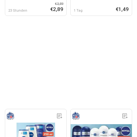
€3,89
€2,89
€1,49
23 Stunden
1 Tag