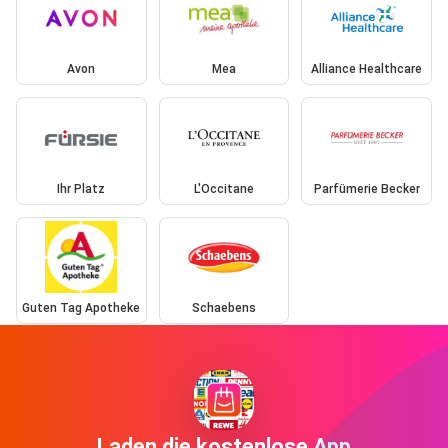
Avon
Mea
Alliance Healthcare
Ihr Platz
L'Occitane
Parfümerie Becker
Guten Tag Apotheke
Schaebens
Laden die kostenlose App