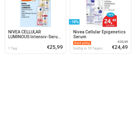
-18%
NIVEA CELLULAR
Nivea Cellular Epigenetics
LUMINOUS Intensiv-Serum
Serum
oder Altersflecken-Serum
€29,99
Bald gültig
€25,99
€24,49
1 Tag
Gültig in 10 Tagen