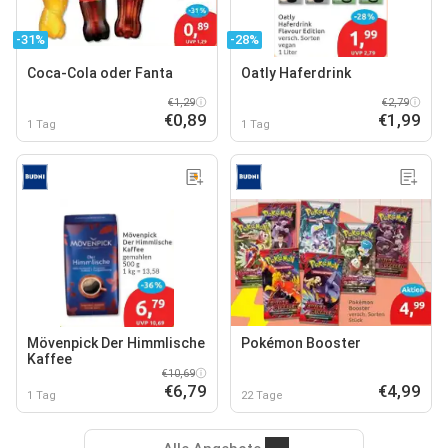
-31%
-28%
Coca-Cola oder Fanta
Oatly Haferdrink
€1,29
€2,79
€0,89
€1,99
1 Tag
1 Tag
Mövenpick Der Himmlische
Pokémon Booster
Kaffee
€10,69
€6,79
€4,99
1 Tag
22 Tage