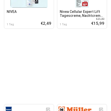
NIVEA
Nivea Cellular Expert Lift
Tagescreme, Nachtcreme
€31,80
oder Expert Filler
€2,49
€15,99
Hyaluron-Serum
1 Tag
1 Tag