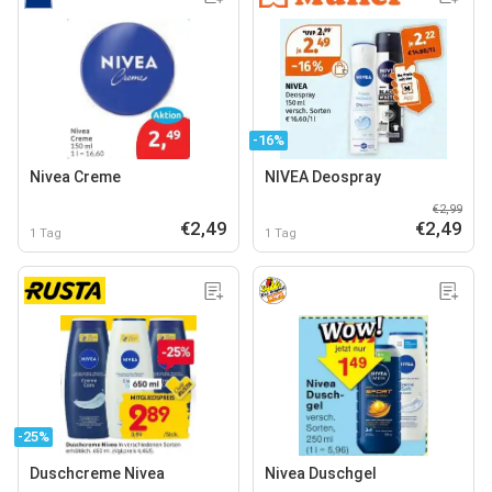
-16%
Nivea Creme
NIVEA Deospray
€2,99
€2,49
€2,49
1 Tag
1 Tag
-25%
Duschcreme Nivea
Nivea Duschgel