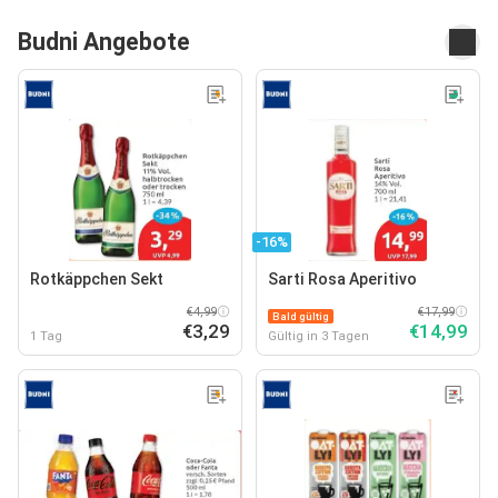
Budni Angebote
-16%
Rotkäppchen Sekt
Sarti Rosa Aperitivo
€4,99
€17,99
Bald gültig
€3,29
€14,99
1 Tag
Gültig in 3 Tagen