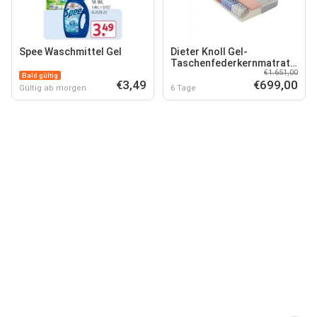
Spee Waschmittel Gel
Dieter Knoll Gel-
Taschenfederkernmatratze
€1.651,00
Optiflow Gel TFK 22
Bald gültig
€3,49
€699,00
Gültig ab morgen
6 Tage