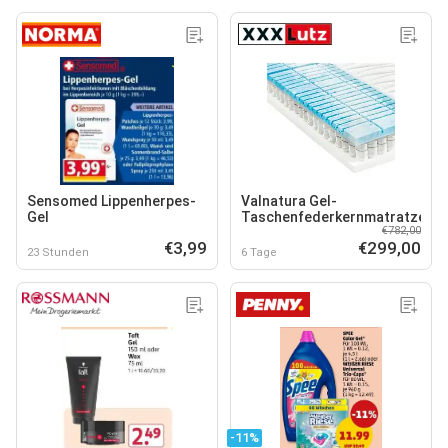
Sensomed Lippenherpes-
Valnatura Gel-
Gel
Taschenfederkernmatratze
€782,00
€3,99
€299,00
23 Stunden
6 Tage
-11%