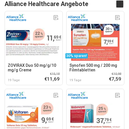
Alliance Healthcare Angebote
30% sparen!
ZOVIRAX Duo 50 mg/g/10
Synofen 500 mg / 200 mg
mg/g Creme
Filmtabletten
€15,18
€10,98
€11,69
€7,59
19 Tage
19 Tage