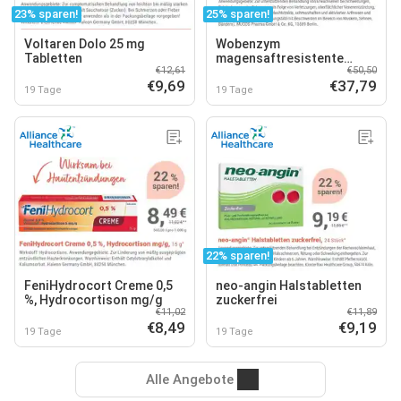
23% sparen!
25% sparen!
Voltaren Dolo 25 mg
Wobenzym
Tabletten
magensaftresistente
€12,61
€50,50
Tabletten
€9,69
€37,79
19 Tage
19 Tage
22% sparen!
FeniHydrocort Creme 0,5
neo-angin Halstabletten
%, Hydrocortison mg/g
zuckerfrei
€11,02
€11,89
€8,49
€9,19
19 Tage
19 Tage
Alle Angebote