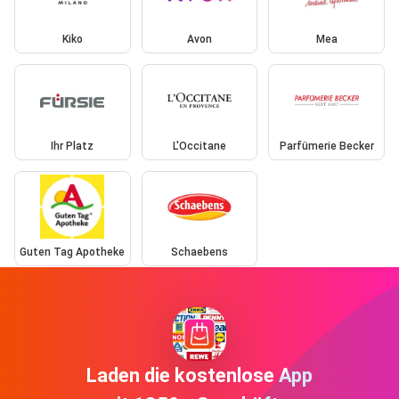
Kiko
Avon
Mea
Ihr Platz
L'Occitane
Parfümerie Becker
Guten Tag Apotheke
Schaebens
Laden die kostenlose App