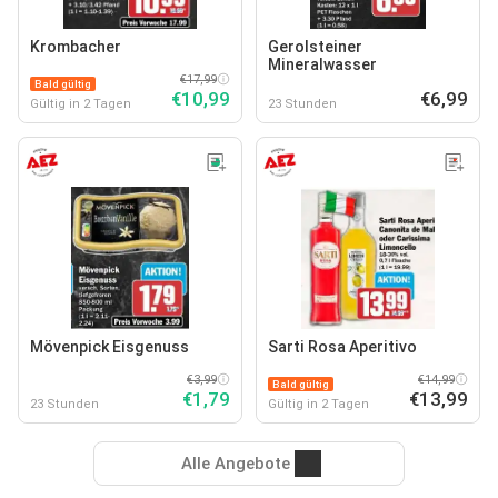
Krombacher
Gerolsteiner
Mineralwasser
€17,99
Bald gültig
€10,99
€6,99
Gültig in 2 Tagen
23 Stunden
Mövenpick Eisgenuss
Sarti Rosa Aperitivo
€3,99
€14,99
Bald gültig
€1,79
€13,99
23 Stunden
Gültig in 2 Tagen
Alle Angebote