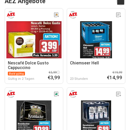
AEZ Angebote
Nescafé Dolce Gusto
Chiemseer Hell
Cappuccino
€5,99
€19,99
Bald gültig
€3,99
€14,99
Gültig in 2 Tagen
23 Stunden