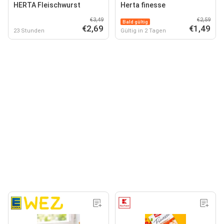
HERTA Fleischwurst
Herta finesse
€3,49
€2,59
Bald gültig
€2,69
€1,49
23 Stunden
Gültig in 2 Tagen