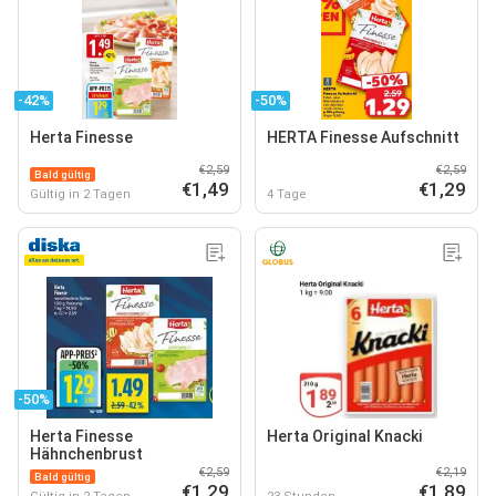
-42%
-50%
Herta Finesse
HERTA Finesse Aufschnitt
€2,59
€2,59
Bald gültig
€1,49
€1,29
Gültig in 2 Tagen
4 Tage
-50%
Herta Finesse
Herta Original Knacki
Hähnchenbrust
€2,59
€2,19
Bald gültig
€1,29
€1,89