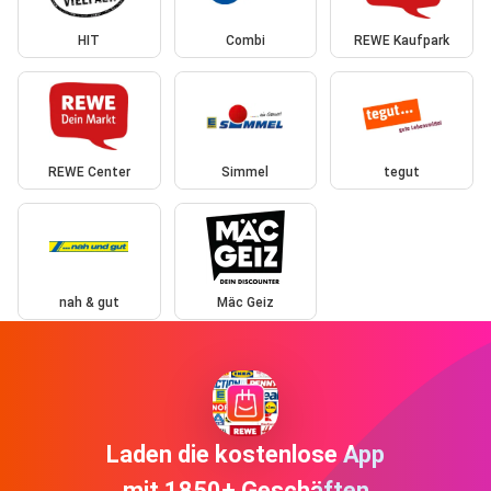
HIT
Combi
REWE Kaufpark
REWE Center
Simmel
tegut
nah & gut
Mäc Geiz
Laden die kostenlose App
mit 1850+ Geschäften