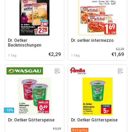
Dr. Oetker
Dr. oetker intermezzo
Backmischungen
€2,39
€2,29
€1,69
1 Tag
1 Tag
-16%
Dr. Oetker Götterspeise
Dr. Oetker Götterspeise
€0,59
Bald gültig