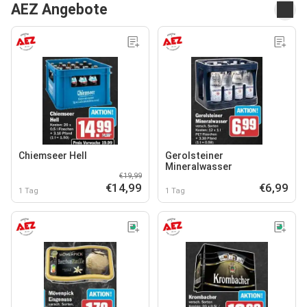
AEZ Angebote
Chiemseer Hell
Gerolsteiner
Mineralwasser
€19,99
€14,99
€6,99
1 Tag
1 Tag