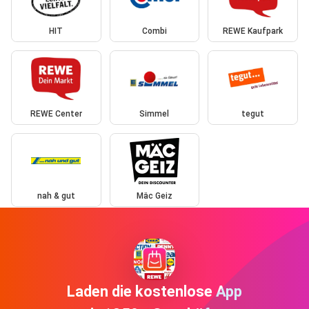
HIT
Combi
REWE Kaufpark
REWE Center
Simmel
tegut
nah & gut
Mäc Geiz
Laden die kostenlose App