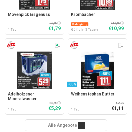
Mövenpick Eisgenuss
Krombacher
€3,99
€17,99
Bald gültig
€1,79
€10,99
1 Tag
Gültig in 3 Tagen
-60%
Adelholzener
Weihenstephan Butter
Mineralwasser
€6,99
€2,79
€5,29
€1,11
1 Tag
1 Tag
Alle Angebote