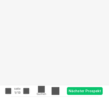
seite
Nächster Prospekt
1
/13
Suchen