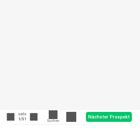
seite
Nächster Prospekt
1
/51
Suchen