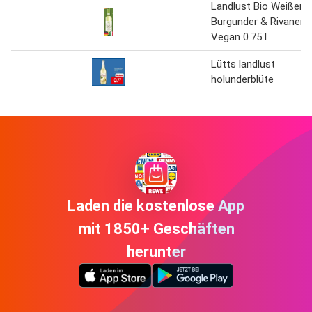
Landlust Bio Weißer
Burgunder & Rivaner
Vegan 0.75 l
Lütts landlust
holunderblüte
Laden die kostenlose App
mit 1850+ Geschäften
herunter