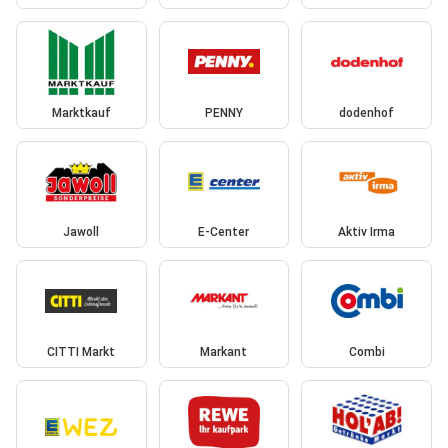
Marktkauf
PENNY
dodenhof
Jawoll
E-Center
Aktiv Irma
CITTI Markt
Markant
Combi