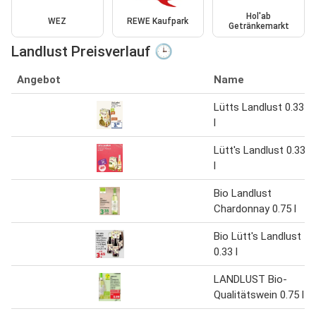
Hol'ab
WEZ
REWE Kaufpark
Getränkemarkt
Landlust Preisverlauf 🕒
Angebot
Name
Lütts Landlust 0.33
l
Lütt's Landlust 0.33
l
Bio Landlust
Chardonnay 0.75 l
Bio Lütt's Landlust
0.33 l
LANDLUST Bio-
Qualitätswein 0.75 l