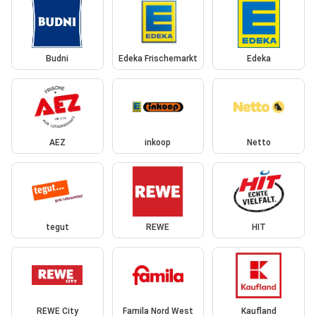
Budni
Edeka Frischemarkt
Edeka
AEZ
inkoop
Netto
tegut
REWE
HIT
REWE City
Famila Nord West
Kaufland