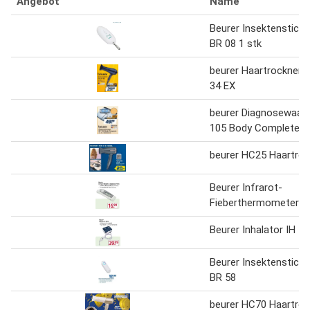
Angebot
Name
Beurer Insektenstichh
BR 08 1 stk
beurer Haartrockner 
34 EX
beurer Diagnosewaag
105 Body Complete
beurer HC25 Haartroc
Beurer Infrarot-
Fieberthermometer F
Beurer Inhalator IH 16
Beurer Insektenstichh
BR 58
beurer HC70 Haartroc