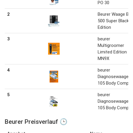
PO 30
2
Beurer Waage BF
500 Super Black
Edition
3
beurer
Multigroomer
Limited Edition
MN9X
4
beurer
Diagnosewaage B
105 Body Comple
5
beurer
Diagnosewaage B
105 Body Comple
Beurer Preisverlauf 🕒