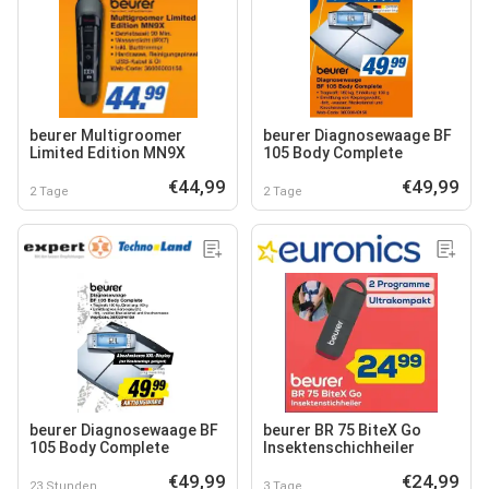
beurer Multigroomer
beurer Diagnosewaage BF
Limited Edition MN9X
105 Body Complete
€44,99
€49,99
2 Tage
2 Tage
beurer Diagnosewaage BF
beurer BR 75 BiteX Go
105 Body Complete
Insektenschichheiler
€49,99
€24,99
23 Stunden
3 Tage