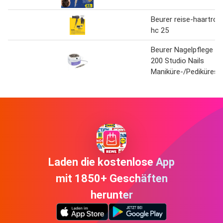
Beurer reise-haartroc
hc 25
Beurer Nagelpflege M
200 Studio Nails
Maniküre-/Pedikürest
Laden die kostenlose App
mit 1850+ Geschäften
herunter